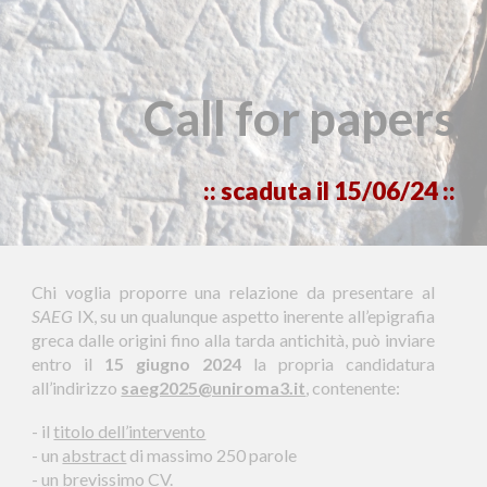
Call for papers
:: scaduta il 15/06/24 ::
Chi voglia proporre una relazione da presentare al
SAEG
IX, su un qualunque aspetto inerente all’epigrafia
greca dalle origini fino alla tarda antichità, può inviare
entro il
15 giugno 2024
la propria candidatura
all’indirizzo
saeg2025@uniroma3.it
, contenente:
-
il
titolo dell’intervento
-
un
abstract
di massimo 250 parole
-
un
brevissimo CV
.