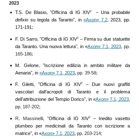
2023
2
T.S. De Blasio, "Officina di IG
XIV
–
Una probabile
defixio
su tegola da Taranto", in
«Axon» 7.2
, 2023, pp.
171-191;
2
F. Di Sarro, "Officina di IG XIV
– Firma su due statuette
da Taranto. Una nuova lettura", in «
Axon» 7.1, 2023
,
pp.
165-186
;
M. Gelone, "
Iscrizione edilizia in ambito militare da
Aenaria
",
in
«Axon» 7.1, 2023
,
pp. 39-58
;
2
F. Giletti, "
Officina di IG XIV
– Due nuovi graffiti
vascolari dall’acropoli di Taranto e il problema
dell’attribuzione del Tempio Dorico", in «
Axon» 7.1, 2023
,
pp. 187-202
;
2
R. Massinelli, "
Officina di IG XIV
–
Inedito
vasetto
plumbeo pe
r medicinali da Taranto con iscrizione a
matrice", in «
Axon» 7.1, 2023
,
pp. 203-214
;