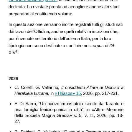
dedicata. La rivista è pronta ad accogliere anche altri studi
preparatori al costituendo volume.
In questa sezione verranno inoltre registrati tutti gli studi nati
dai lavori dell'Officina, anche quelli relativi a iscrizioni che,
pur rinvenute nel territorio dell'odierna Italia, per la loro
tipologia non sono destinate a confluire nel
corpus
di
IG
2
XIV
.
202
6
C. Colelli, G
.
Vallarino
,
Il cosiddetto Altare di Dioniso a
Herakleia Lucana
, in
«Thiasos» 1
5
,
2026, pp.
217-231.
F. Di Sarro, "Un nuovo impastatoio iscritto da Taranto e
una famiglia fenicio-punica in città", in «Atti e Memorie
della Società Magna Grecia» s. 5, v. 11, 2026, pp. 13-
27.
R. Fabiani, G. Vallarino, "Dioscuri a Taranto: una nuova