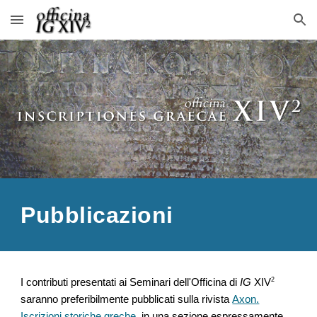
Skip to main content
Skip to navigation
Pubblicazioni
2
I contributi presentati ai Seminari dell'Officina di
IG
XIV
saranno preferibilmente pubblicati sulla rivista
Axon.
Iscrizioni storiche greche
, in una sezione espressamente