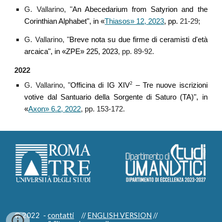
G. Vallarino, "
An Abecedarium from Satyrion and the
Corinthian Alphabet",
in «
Thiasos» 12, 2023
, pp.
21-29;
G. Vallarino, "
Breve nota su due firme di ceramisti d'età
arcaica",
in «ZPE» 225
,
2023
, pp. 89-92.
2022
2
G. Vallarino, "
Officina di IG XIV
– Tre nuove iscrizioni
votive dal Santuario della Sorgente di Saturo (TA)",
in
«
Axon» 6
.
2
,
2022
, pp.
153-172
.
© 2022
-
contatti
//
ENGLISH VERSION
//