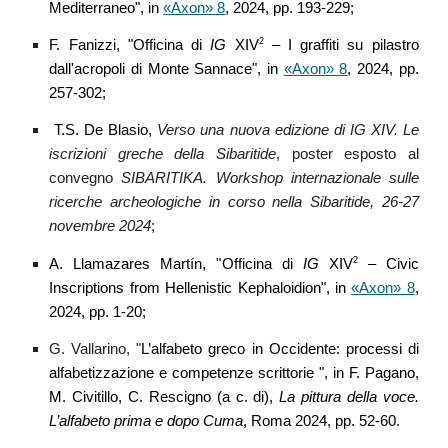
Mediterraneo
", in
«Axon» 8
, 2024, pp. 1
93-229
;
2
F. Fanizzi, "Officina di
IG
XIV
–
I graffiti su pilastro
dall'acropoli di Monte Sannace", in
«Axon» 8
, 2024, pp.
257-302;
T.S. De Blasio,
Verso una nuova edizione di IG XIV. Le
iscrizioni greche della Sibaritide
, poster
esposto al
convegno
SIBARITIKA.
Workshop internazionale sulle
ricerche archeologiche
in corso nella Sibaritide, 26-27
novembre 2024
;
2
A. Llamazares Martín
, "
Officina di
IG
XIV
– Civic
Inscriptions from Hellenistic Kephaloidion
", in
«Axon» 8
,
202
4
, pp. 1-
20
;
G. Vallarino, "
L’alfabeto greco in Occidente: processi di
alfabetizzazione e competenze scrittorie
",
in F. Pagano,
M. Civitillo, C. Rescigno (a c. di),
La pittura della voce.
L’alfabeto prima e dopo Cuma
, Roma 2024, pp. 52-60
.