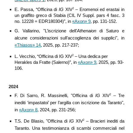
2
E. Passa, “Officina di
IG
XIV
– Eromenoi ed erastai in
un graffito greco di Stabia (CIL IV Suppl. pars 4 fasc. 3
no. 12228 = EDR180304)”, in
«Axon» 9
, pp. 131-152.
G. Vallarino
, "
L’iscrizione dell’
Athenaion
di Saturo e
alcune considerazioni sull’accoglienza dei supplici
", in
«
Thiasos
» 14
, 202
5
, pp.
217-237
;
2
L. Vecchio, “Officina di IG XIV
– Una dedica per
Herakles da Fratte (Salerno)”, in
«Axon» 9
, 2025, pp. 93-
106.
202
4
2
F. Di Sarro, R. Massinelli
, "
Officina di
IG
XIV
–
Tre
inediti ‘impastatoi’ per l’argilla con iscrizione da Taranto
",
in
«Axon» 8
, 2024, pp.
231-256
;
2
T.S
.
De Blasio
, "
Officina di
IG
XIV
–
Bracieri inediti da
Taranto.
Una testimonianza di scambi commerciali nel