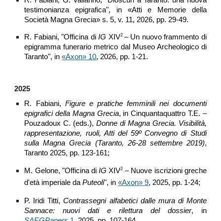
testimonianza epigrafica", in «Atti e Memorie della
Società Magna Grecia» s. 5, v. 11, 2026, pp. 29-49.
2
R. Fabiani, "Officina di
IG
XIV
– Un nuovo frammento di
epigramma funerario metrico dal Museo Archeologico di
Taranto", in
«Axon» 10
, 2026, pp. 1-21.
202
5
R.
Fabiani,
Figure e pratiche femminili nei documenti
epigrafici della Magna Grecia
, in Cinquantaquattro T.E. –
Pouzadoux C. (eds.),
Donne di Magna Grecia. Visibilità,
rappresentazione, ruoli, Atti del 59º Convegno di Studi
sulla Magna Grecia (Taranto, 26-28 settembre 2019)
,
Taranto 2025, pp. 123-161
;
2
M
.
Gelone
, "
Officina di
IG
XIV
–
Nuove iscrizioni greche
d'età imperiale da
Puteoli
", in
«Axon» 9
, 202
5
, pp.
1-24
;
P. Iridi Titti,
Contrassegni alfabetici dalle mura di Monte
Sannace: nuovi dati e rilettura del dossier
, in
SAEGPapers
1
, 2025, pp. 107-164.