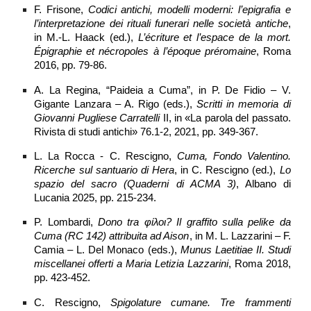
F. Frisone,
Codici antichi, modelli moderni: l’epigrafia e
l’interpretazione dei rituali funerari nelle società antiche
,
in M.-L. Haack (ed.),
L’écriture et l’espace de la mort.
Épigraphie et nécropoles à l’époque préromaine
, Roma
2016, pp. 79-86.
A. La Regina, “Paideia a Cuma”, in P. De Fidio – V.
Gigante Lanzara – A. Rigo (eds.),
Scritti in memoria di
Giovanni Pugliese Carratelli
II, in «La parola del passato.
Rivista di studi antichi» 76.1-2, 2021, pp. 349-367.
L. La Rocca - C. Rescigno,
Cuma, Fondo Valentino.
Ricerche sul santuario di Hera
, in C. Rescigno (ed.),
Lo
spazio del sacro (Quaderni di ACMA 3)
, Albano di
Lucania 2025, pp. 215-234.
P. Lombardi,
Dono tra φίλοι? Il graffito sulla pelike da
Cuma (RC 142) attribuita ad Aison
, in M. L. Lazzarini – F.
Camia – L. Del Monaco (eds.),
Munus Laetitiae II. Studi
miscellanei offerti a Maria Letizia Lazzarini
, Roma 2018,
pp. 423-452.
C. Rescigno,
Spigolature cumane. Tre frammenti