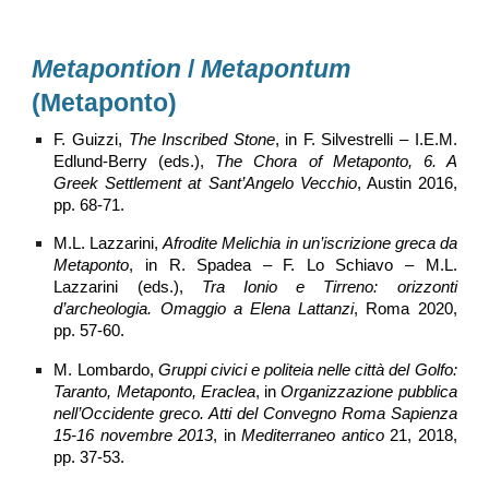
Metapontion
/
Metapontum
(Metaponto)
F. Guizzi,
The Inscribed Stone
, in F. Silvestrelli – I.E.M.
Edlund-Berry (eds.),
The Chora of Metaponto, 6. A
Greek Settlement at Sant’Angelo Vecchio
, Austin 2016,
pp. 68-71.
M.L. Lazzarini,
Afrodite Melichia in un’iscrizione greca da
Metaponto
, in R. Spadea – F. Lo Schiavo – M.L.
Lazzarini (eds.),
Tra Ionio e Tirreno: orizzonti
d’archeologia. Omaggio a Elena Lattanzi
, Roma 2020,
pp. 57-60.
M. Lombardo,
Gruppi civici e politeia nelle città del Golfo:
Taranto, Metaponto, Eraclea
, in
Organizzazione pubblica
nell’Occidente greco. Atti del Convegno Roma Sapienza
15-16 novembre 2013
, in
Mediterraneo antico
21, 2018,
pp. 37-53.