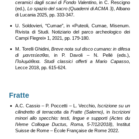
ceramici dagli scavi di Fondo Valentino
, in C. Rescigno
(ed.),
Lo spazio del sacro (Quaderni di ACMA 3)
, Albano
di Lucania 2025, pp. 333-347.
U. Soldovieri, “Cumae”, in «Puteoli, Cumae, Misenum.
Rivista di Studi. Notiziario del parco archeologico dei
Campi Flegrei» 1, 2021, pp. 179-180.
M. Torelli Ghidini,
Breve nota sul disco cumano: in difesa
di μαντεύεσθαι
, in P. Davoli – N. Pellé (eds.),
Πολυμάθεια. Studi classici offerti a Mario Capasso
,
Lecce 2018, pp. 615-624.
Fratte
A.C. Cassio – P. Poccetti – L. Vecchio,
Iscrizione su un
cilindretto di terracotta da Fratte (Salerno)
, in
Iscrizioni
minori allo specchio: testi, lingue e supporti (Actes du
IVeme Colloque Ductus, Roma, 5-7/12/2018)
, Institut
Suisse de Rome – École Française de Rome 2022.