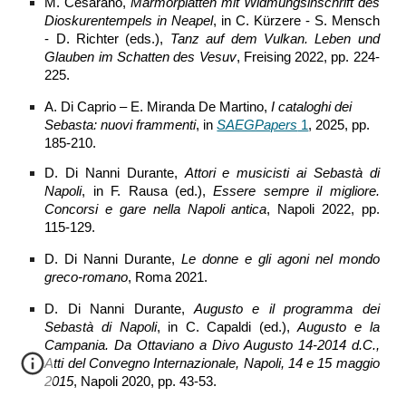
M. Cesarano,
Marmorplatten mit Widmungsinschrift des
Dioskurentempels in Neapel
, in C. Kürzere - S. Mensch
- D. Richter (eds.),
Tanz auf dem Vulkan. Leben und
Glauben im Schatten des Vesuv
, Freising 2022, pp. 224-
225.
A. Di Caprio – E. Miranda De Martino,
I cataloghi dei
Sebasta: nuovi frammenti
, in
SAEGPapers
1
, 2025, pp.
185-210.
D. Di Nanni Durante,
Attori e musicisti ai Sebastà di
Napoli
, in F. Rausa (ed.),
Essere sempre il migliore.
Concorsi e gare nella Napoli antica
, Napoli 2022, pp.
115-129.
D. Di Nanni Durante,
Le donne e gli agoni nel mondo
greco-romano
, Roma 2021.
D. Di Nanni Durante,
Augusto e il programma dei
Sebastà di Napoli
, in C. Capaldi (ed.),
Augusto e la
Campania. Da Ottaviano a Divo Augusto 14-2014 d.C.,
Atti del Convegno Internazionale, Napoli, 14 e 15 maggio
2015
, Napoli 2020, pp. 43-53.