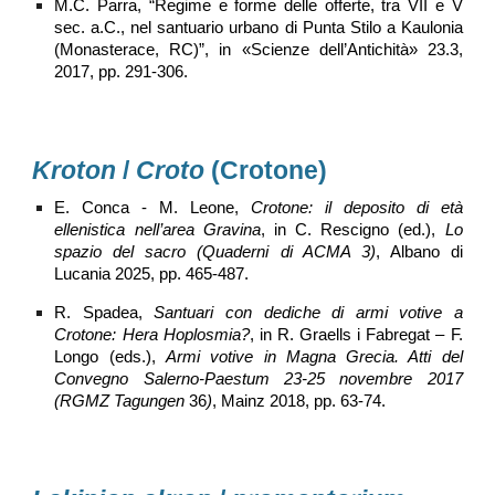
M.C. Parra, “Regime e forme delle offerte, tra VII e V
sec. a.C., nel santuario urbano di Punta Stilo a Kaulonia
(Monasterace, RC)”, in «Scienze dell’Antichità» 23.3,
2017, pp. 291-306.
Kroton
/
Croto
(Crotone)
E. Conca - M. Leone,
Crotone: il deposito di età
ellenistica nell’area Gravina
, in C. Rescigno (ed.),
Lo
spazio del sacro (Quaderni di ACMA 3)
, Albano di
Lucania 2025, pp. 465-487.
R. Spadea,
Santuari con dediche di armi votive a
Crotone: Hera Hoplosmia?
, in R. Graells i Fabregat – F.
Longo (eds.),
Armi votive in Magna Grecia. Atti del
Convegno Salerno-Paestum 23-25 novembre 2017
(RGMZ Tagungen
36
)
, Mainz 2018, pp. 63-74.