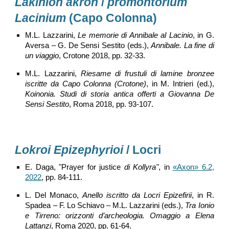
Lakinion akron
/
promontorium
Lacinium
(Capo Colonna)
M.L. Lazzarini,
Le memorie di Annibale al Lacinio
, in G.
Aversa – G. De Sensi Sestito (eds.),
Annibale. La fine di
un viaggio
, Crotone 2018, pp. 32-33.
M.L. Lazzarini,
Riesame di frustuli di lamine bronzee
iscritte da Capo Colonna (Crotone)
, in M. Intrieri (ed.),
Koinonia. Studi di storia antica offerti a Giovanna De
Sensi Sestito
, Roma 2018, pp. 93-107.
Lokroi Epizephyrioi
/ Locri
E. Daga, "
Prayer for justice
di Kollyra"
, in
«Axon» 6.2,
2022
, pp.
84
-1
11
.
L. Del Monaco,
Anello iscritto da Locri Epizefirii
, in R.
Spadea – F. Lo Schiavo – M.L. Lazzarini (eds.),
Tra Ionio
e Tirreno: orizzonti d’archeologia. Omaggio a Elena
Lattanzi
, Roma 2020, pp. 61-64.