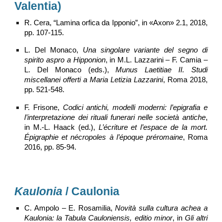
Valentia)
R. Cera, “Lamina orfica da Ipponio”, in «Axon» 2.1, 2018,
pp. 107-115.
L. Del Monaco,
Una singolare variante del segno di
spirito aspro a Hipponion
, in M.L. Lazzarini – F. Camia –
L. Del Monaco (eds.),
Munus Laetitiae II. Studi
miscellanei offerti a Maria Letizia Lazzarini
, Roma 2018,
pp. 521-548.
F. Frisone,
Codici antichi, modelli moderni: l’epigrafia e
l’interpretazione dei rituali funerari nelle società antiche
,
in M.-L. Haack (ed.),
L’écriture et l’espace de la mort.
Épigraphie et nécropoles à l’époque préromaine
, Roma
2016, pp. 85-94.
Kaulonia
/ Caulonia
C. Ampolo – E. Rosamilia,
Novità sulla cultura achea a
Kaulonia: la Tabula Cauloniensis, editio minor
, in
Gli altri