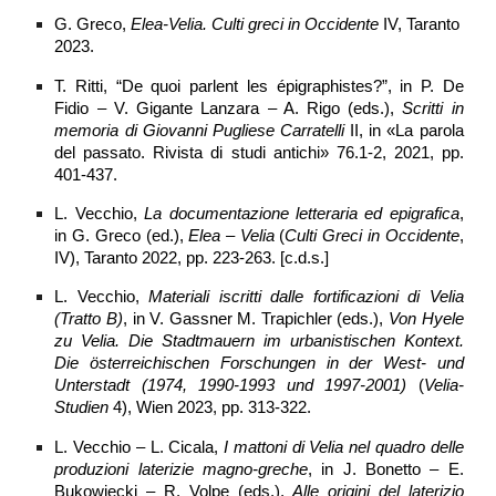
G. Greco,
Elea-Velia. Culti greci in Occidente
IV, Taranto
2023.
T. Ritti, “De quoi parlent les épigraphistes?”, in P. De
Fidio – V. Gigante Lanzara – A. Rigo (eds.),
Scritti in
memoria di Giovanni Pugliese Carratelli
II, in «La parola
del passato. Rivista di studi antichi» 76.1-2, 2021, pp.
401-437.
L. Vecchio,
La documentazione letteraria ed epigrafica
,
in G. Greco (ed.),
Elea – Velia
(
Culti Greci in Occidente
,
IV), Taranto 2022, pp. 223-263. [c.d.s.]
L. Vecchio,
Materiali iscritti dalle fortificazioni di Velia
(Tratto B)
, in V. Gassner M. Trapichler (eds.),
Von Hyele
zu Velia. Die Stadtmauern im urbanistischen Kontext.
Die österreichischen Forschungen in der West- und
Unterstadt (1974, 1990-1993 und 1997-2001)
(
Velia-
Studien
4), Wien 2023, pp. 313-322.
L. Vecchio – L. Cicala,
I mattoni di Velia nel quadro delle
produzioni laterizie magno-greche
, in J. Bonetto – E.
Bukowiecki – R. Volpe (eds.),
Alle origini del laterizio