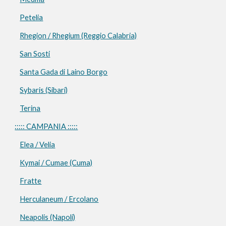
Petelia
Rhegion / Rhegium (Reggio Calabria)
San Sosti
Santa Gada di Laino Borgo
Sybaris (Sibari)
Terina
::::: CAMPANIA :::::
Elea / Velia
Kymai / Cumae (Cuma)
Fratte
Herculaneum / Ercolano
Neapolis (Napoli)