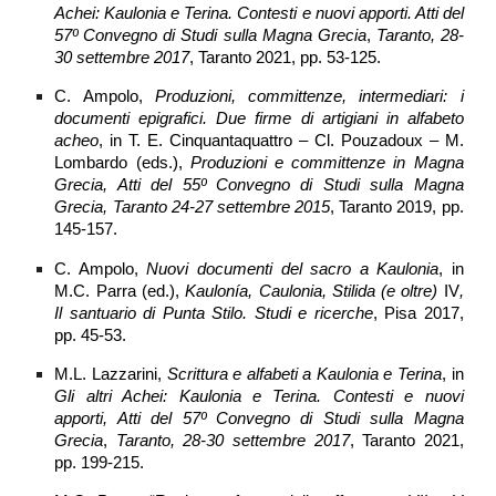
Achei: Kaulonia e Terina. Contesti e nuovi apporti. Atti del
57º Convegno di Studi sulla Magna Grecia
,
Taranto, 28-
30 settembre 2017
, Taranto 2021, pp. 53-125.
C. Ampolo,
Produzioni, committenze, intermediari: i
documenti epigrafici. Due firme di artigiani in alfabeto
acheo
, in T. E. Cinquantaquattro – Cl. Pouzadoux – M.
Lombardo (eds.),
Produzioni e committenze in Magna
Grecia, Atti del 55º Convegno di Studi sulla Magna
Grecia, Taranto 24-27 settembre 2015
, Taranto 2019, pp.
145-157.
C. Ampolo,
Nuovi documenti del sacro a Kaulonia
, in
M.C. Parra (ed.),
Kaulonía, Caulonia, Stilida (e oltre)
IV
,
Il santuario di Punta Stilo. Studi e ricerche
, Pisa 2017,
pp. 45-53.
M.L. Lazzarini,
Scrittura e alfabeti a Kaulonia e Terina
, in
Gli altri Achei: Kaulonia e Terina. Contesti e nuovi
apporti, Atti del 57º Convegno di Studi sulla Magna
Grecia
,
Taranto, 28-30 settembre 2017
, Taranto 2021,
pp. 199-215.