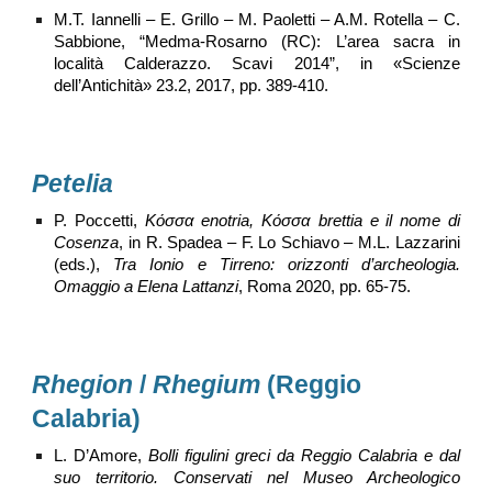
M.T. Iannelli – E. Grillo – M. Paoletti – A.M. Rotella – C.
Sabbione, “Medma-Rosarno (RC): L’area sacra in
località Calderazzo. Scavi 2014”, in «Scienze
dell’Antichità» 23.2, 2017, pp. 389-410.
Petelia
P. Poccetti,
Κόσσα enotria, Κόσσα brettia e il nome di
Cosenza
, in R. Spadea – F. Lo Schiavo – M.L. Lazzarini
(eds.),
Tra Ionio e Tirreno: orizzonti d’archeologia.
Omaggio a Elena Lattanzi
, Roma 2020, pp. 65-75.
Rhegion
/
Rhegium
(Reggio
Calabria)
L. D’Amore,
Bolli figulini greci da Reggio Calabria e dal
suo territorio. Conservati nel Museo Archeologico