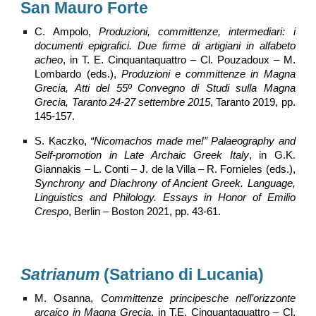
San Mauro Forte
C. Ampolo,
Produzioni, committenze, intermediari: i
documenti epigrafici. Due firme di artigiani in alfabeto
acheo
, in T. E. Cinquantaquattro – Cl. Pouzadoux – M.
Lombardo (eds.),
Produzioni e committenze in Magna
Grecia, Atti del 55º Convegno di Studi sulla Magna
Grecia, Taranto 24-27 settembre 2015
, Taranto 2019, pp.
145-157.
S. Kaczko,
“Nicomachos made me!” Palaeography and
Self-promotion in Late Archaic Greek Italy
, in G.K.
Giannakis – L. Conti – J. de la Villa – R. Fornieles (eds.),
Synchrony and Diachrony of Ancient Greek. Language,
Linguistics and Philology. Essays in Honor of Emilio
Crespo
, Berlin – Boston 2021, pp. 43-61.
Satrianum
(Satriano di Lucania)
M. Osanna,
Committenze principesche nell’orizzonte
arcaico in Magna Grecia
, in T.E. Cinquantaquattro – Cl.