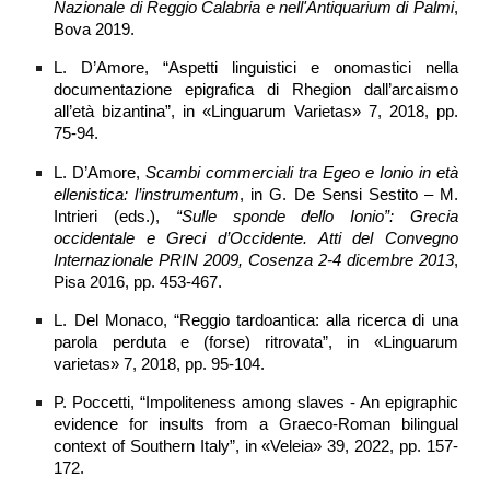
Nazionale di Reggio Calabria e nell'Antiquarium di Palmi
,
Bova 2019.
L. D’Amore, “Aspetti linguistici e onomastici nella
documentazione epigrafica di Rhegion dall’arcaismo
all’età bizantina”, in «Linguarum Varietas» 7, 2018, pp.
75-94.
L. D’Amore,
Scambi commerciali tra Egeo e Ionio in età
ellenistica: l’instrumentum
, in G. De Sensi Sestito – M.
Intrieri (eds.),
“Sulle sponde dello Ionio”: Grecia
occidentale e Greci d’Occidente. Atti del Convegno
Internazionale PRIN 2009, Cosenza 2-4 dicembre 2013
,
Pisa 2016, pp. 453-467.
L. Del Monaco, “Reggio tardoantica: alla ricerca di una
parola perduta e (forse) ritrovata”, in «Linguarum
varietas» 7, 2018, pp. 95-104.
P. Poccetti, “Impoliteness among slaves - An epigraphic
evidence for insults from a Graeco-Roman bilingual
context of Southern Italy”, in «Veleia» 39, 2022, pp. 157-
172.