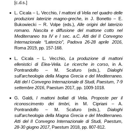
[c.d.s.]
L. Cicala – L. Vecchio,
I mattoni di Velia nel quadro delle
produzioni laterizie magno-greche
, in J. Bonetto – E.
Bukowiecki – R. Volpe (eds.),
Alle origini del laterizio
romano. Nascita e diffusione del mattone cotto nel
Mediterraneo tra IV e I sec. a.C. Atti del II Convegno
Internazionale “Laterizio”, Padova 26-28 aprile 2016
,
Roma 2019, pp. 157-168.
L. Cicala – L. Vecchio,
La produzione di mattoni
ellenistici di Elea-Velia. Le ricerche in corso
, in A.
Pontrandolfo – M. Scafuro (eds.),
Dialoghi
sull’archeologia della Magna Grecia e del Mediterraneo.
Atti del I Convegno Internazionale di Studi, Paestum, 7-9
settembre 2016
, Paestum 2017, pp. 1009-1018.
G. Galdi,
I mattoni bollati di Velia. Proposte per il
riconoscimento dei timbri
, in M. Cipriani – A.
Pontrandolfo – M. Scafuro (eds.),
Dialoghi
sull’archeologia della Magna Grecia e del Mediterraneo.
Atti del II Convegno Internazionale di Studi, Paestum,
28-30 giugno 2017
, Paestum 2018, pp. 807-812.