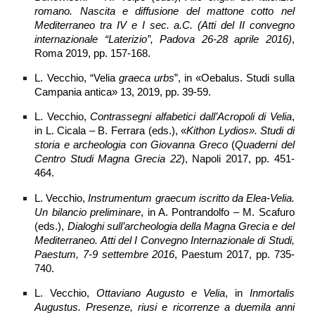
romano. Nascita e diffusione del mattone cotto nel
Mediterraneo tra IV e I sec. a.C. (Atti del II convegno
internazionale “Laterizio”, Padova 26-28 aprile 2016)
,
Roma 2019, pp. 157-168.
L. Vecchio, “Velia
graeca urbs
”, in «Oebalus. Studi sulla
Campania antica» 13, 2019, pp. 39-59.
L. Vecchio,
Contrassegni alfabetici dall’Acropoli di Velia
,
in L. Cicala – B. Ferrara (eds.), «
Kithon Lydios». Studi di
storia e archeologia con Giovanna Greco
(
Quaderni del
Centro Studi Magna Grecia 22
), Napoli 2017, pp. 451-
464.
L. Vecchio,
Instrumentum graecum iscritto da Elea-Velia.
Un bilancio preliminare
, in A. Pontrandolfo – M. Scafuro
(eds.),
Dialoghi sull’archeologia della Magna Grecia e del
Mediterraneo. Atti del I Convegno Internazionale di Studi,
Paestum, 7-9 settembre 2016
, Paestum 2017, pp. 735-
740.
L. Vecchio,
Ottaviano Augusto e Velia
, in
Inmortalis
Augustus. Presenze, riusi e ricorrenze a duemila anni