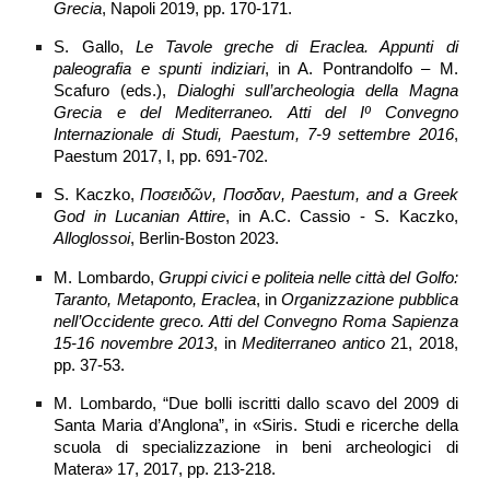
Grecia
, Napoli 2019, pp. 170-171.
S. Gallo,
Le Tavole greche di Eraclea. Appunti di
paleografia e spunti indiziari
, in A. Pontrandolfo – M.
Scafuro (eds.),
Dialoghi sull’archeologia della Magna
Grecia e del Mediterraneo. Atti del Iº Convegno
Internazionale di Studi, Paestum, 7-9 settembre 2016
,
Paestum 2017, I, pp. 691-702.
S. Kaczko,
Ποσειδῶν, Ποσδαν,
Paestum, and a Greek
God in Lucanian Attire
, in A.C. Cassio - S. Kaczko,
Alloglossoi
, Berlin-Boston 2023.
M. Lombardo,
Gruppi civici e politeia nelle città del Golfo:
Taranto, Metaponto, Eraclea
, in
Organizzazione pubblica
nell’Occidente greco. Atti del Convegno Roma Sapienza
15-16 novembre 2013
, in
Mediterraneo antico
21, 2018,
pp. 37-53.
M. Lombardo, “Due bolli iscritti dallo scavo del 2009 di
Santa Maria d’Anglona”, in «Siris. Studi e ricerche della
scuola di specializzazione in beni archeologici di
Matera»
17, 2017, pp. 213-218.