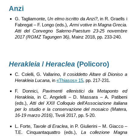
Anzi
G. Tagliamonte,
Un elmo iscritto da Anzi?
, in R. Graells i
Fabregat – F. Longo (eds.),
Armi votive in Magna Grecia.
Atti del Convegno Salerno-Paestum 23-25 novembre
2017 (RGMZ Tagungen
36
)
, Mainz 2018, pp. 233-240.
Herakleia
/
Heraclea
(Policoro)
C. Colelli, G
. Vallarino
,
Il cosiddetto Altare di Dioniso a
Herakleia Lucana
, in
«Thiasos» 15
,
pp. 217-231.
F. Donnici,
Pavimenti ellenistici da Metaponto ed
Herakleia
, in C. Angelelli – D. Massara – A. Patibeni
(eds.),
Atti del XXII Colloquio dell’Associazione italiana
per lo studio e la conservazione del mosaico (Matera,
16-19 marzo 2016)
, Tivoli 2017, pp. 5-20.
L. Forte,
Tavole di Eraclea
, in P. Giulierini – M. Giacco –
T.E. Cinquantaquattro (eds.),
La collezione Magna