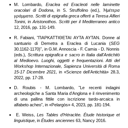
M. Lombardo,
Eraclea ed Eracleoti nelle laminette
oracolari di Dodona
, in S. Struffolino (ed.),
Ἡ
μέτερα
γράμματα. Scritti di epigrafia greca offerti a Teresa Alfieri
Tonini
, in
Aristonothos. Scritti per il Mediterraneo antico
12, 2016, pp. 131-149.
R. Fabiani, "ΠΑΡΚΑΤΤΙΘΕΤΑΙ ΑΥΤΑ ΑΥΤΑΝ. Donne al
santuario di Demetra a Eraclea di Lucania (
SEG
30.1162-1170)", in G.M. Annoscia - F. Camia - D. Nonnis
(eds.),
Scrittura epigrafica e sacro in Italia dall'Antichitò
al Medioevo. Luoghi, oggetti e frequentazioni. Atti del
Workshop Internazionale, Sapienza Università di Roma
15-17 Dicembre 2021
, in «Scienze dell'Antichità» 28.3,
2022, pp. 17-28.
D. Roubis - M. Lombardo, "Le recenti indagini
archeologiche a Santa Maria d'Anglona e il rinvenimento
di una pallina fittile con iscrizione tardo-arcaica in
alfabeto acheo", in «Pelargòs» 4, 2023, pp. 181-194.
E. Weiss,
Les Tables d’Héraclée. Étude historique et
linguistique
, in
Études anciennes
63, Nancy 2016.