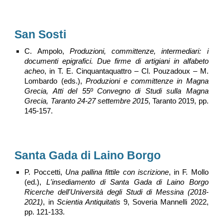
San Sosti
C. Ampolo,
Produzioni, committenze, intermediari: i
documenti epigrafici. Due firme di artigiani in alfabeto
acheo
, in T. E. Cinquantaquattro – Cl. Pouzadoux – M.
Lombardo (eds.),
Produzioni e committenze in Magna
Grecia, Atti del 55º Convegno di Studi sulla Magna
Grecia, Taranto 24-27 settembre 2015
, Taranto 2019, pp.
145-157.
San
ta Gada di Laino Borgo
P. Poccetti,
Una pallina fittile con iscrizione
, in F. Mollo
(ed.),
L'insediamento di Santa Gada di Laino Borgo
Ricerche dell'Università degli Studi di Messina (2018-
2021)
, in
Scientia Antiquitatis
9, Soveria Mannelli 2022,
pp. 121-133.