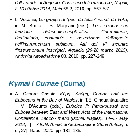
dalla morte di Augusto, Convegno Internazionale
,
Napoli,
8-10 ottobre 2014
,
Maia
68.2, 2016, pp. 567-581.
L. Vecchio,
Un gruppo di “pesi da telaio” iscritti da Velia
,
in M. Buora – S. Magnani (eds.),
Le iscrizioni con
funzione didascalico-esplicativa. Committente,
destinatario, contenuto e descrizione dell’oggetto
nell’instrumentum publicum. Atti del VI incontro
“Instrumentum Inscripta”, Aquileia (26-28 marzo 2015)
,
Antichità Altoadriatiche
83, 2016, pp. 227-248.
Kymai
/
Cumae
(Cuma)
A. Cesare Cassio,
Κύμη, Κούμη, Cumae and the
Euboeans in the Bay of Naples
, in T.E. Cinquantaquattro
– M. D’Acunto (eds.),
Euboica II: Pithekoussai and
Euboea between East and West; Acts of the International
Conference, Lacco Ameno (Ischia, Naples), 14–17 May
2018
, I [ =
AION. Annali di Archeologia e Storia Antica
, n.
s., 27], Napoli 2020, pp. 181–185.