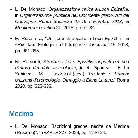
L. Del Monaco,
Organizzazione civica a Locri Epizefirii
,
in
Organizzazione pubblica nell’Occidente greco. Atti del
Convegno Roma Sapienza 15-16 novembre 2013
, in
Mediterraneo antico
21, 2018, pp. 71-84.
E. Rosamilia, “Un caso di appalto a Locri Epizefiri”, in
«Rivista di Filologia e di Istruzione Classica»
146, 2018,
pp. 381-395.
M. Rubinich,
Afrodite a Locri Epizefiri: appunti per una
rilettura dei dati archeologici
, in R. Spadea – F. Lo
Schiavo – M. L. Lazzarini (eds.),
Tra Ionio e Tirreno:
orizzonti d’archeologia. Omaggio a Elena Lattanzi
, Roma
2020, pp. 323-333.
Medma
L. Del Monaco, "Iscrizioni greche inedite da Medma
(Rosarno)", in «ZPE» 227, 2023, pp. 119-123.