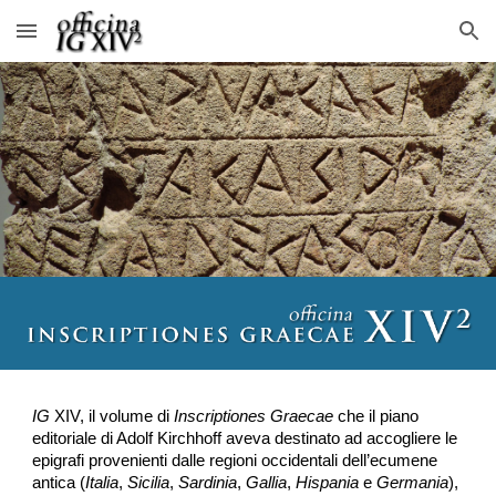
Skip to main content
Skip to navigation
IG
XIV, il volume di
Inscriptiones Graecae
che il piano
editoriale di Adolf Kirchhoff aveva destinato ad accogliere le
epigrafi provenienti dalle regioni occidentali dell’ecumene
antica (
Italia
,
Sicilia
,
Sardinia
,
Gallia
,
Hispania
e
Germania
),