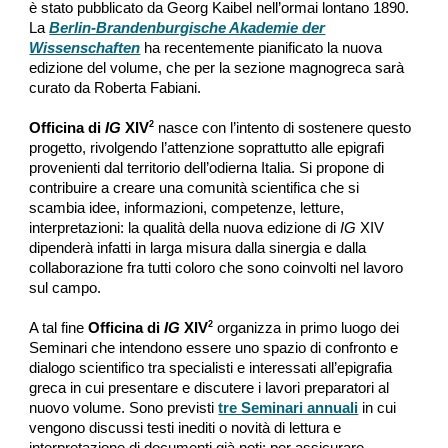
è stato pubblicato da Georg Kaibel nell’ormai lontano 1890.
La
Berlin-Brandenburgische Akademie der
Wissenschaften
ha recentemente pianificato la nuova
edizione del volume, che per la sezione magnogreca sarà
curato da Roberta Fabiani.
2
Officina di
IG
XIV
nasce con l’intento di sostenere questo
progetto, rivolgendo l’attenzione soprattutto alle epigrafi
provenienti dal territorio dell’odierna Italia. Si propone di
contribuire a creare una comunità scientifica che si
scambia idee, informazioni, competenze, letture,
interpretazioni: la qualità della nuova edizione di
IG
XIV
dipenderà infatti in larga misura dalla sinergia e dalla
collaborazione fra tutti coloro che sono coinvolti nel lavoro
sul campo.
2
A tal fine
Officina di
IG
XIV
organizza in primo luogo dei
Seminari che intendono essere uno spazio di confronto e
dialogo scientifico tra specialisti e interessati all’epigrafia
greca in cui presentare e discutere i lavori preparatori al
nuovo volume. Sono previsti
tre Seminari annuali
in cui
vengono discussi testi inediti o novità di lettura e