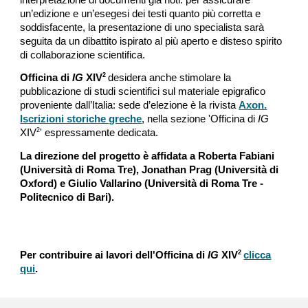
interpretazione di documenti già noti: per assicurare
un’edizione e un’esegesi dei testi quanto più corretta e
soddisfacente, la presentazione di uno specialista sarà
seguita da un dibattito ispirato al più aperto e disteso spirito
di collaborazione scientifica.
2
Officina di
IG
XIV
desidera anche stimolare la
pubblicazione di studi scientifici sul materiale epigrafico
proveniente dall’Italia: sede d’elezione è la rivista
Axon.
Iscrizioni storiche greche
, nella sezione 'Officina di
IG
2
XIV
' espressamente dedicata.
La direzione del progetto è affidata a Roberta Fabiani
(Università di Roma Tre), Jonathan Prag (Università di
Oxford) e Giulio Vallarino (Università di Roma Tre -
Politecnico di Bari).
2
Per contribuire ai lavori dell'Officina di
IG
XIV
clicca
qui
.